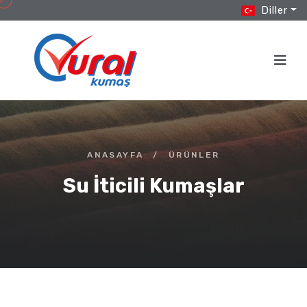
Diller
ANASAYFA
/
ÜRÜNLER
Su İticili Kumaşlar