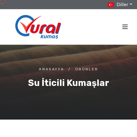
Diller
ANASAYFA
/
ÜRÜNLER
Su İticili Kumaşlar