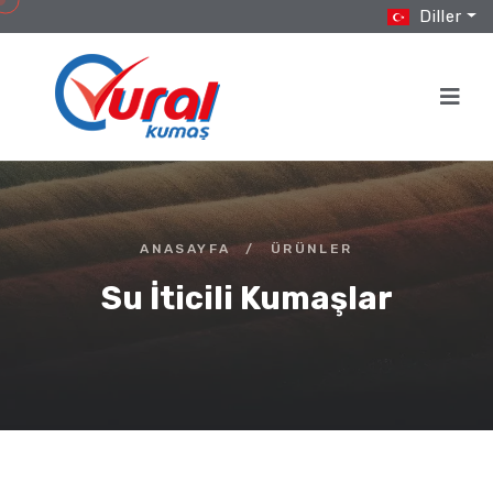
Diller
ANASAYFA
/
ÜRÜNLER
Su İticili Kumaşlar