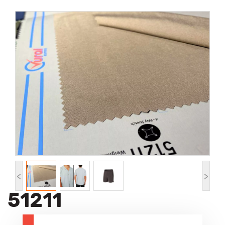
<
>
51211